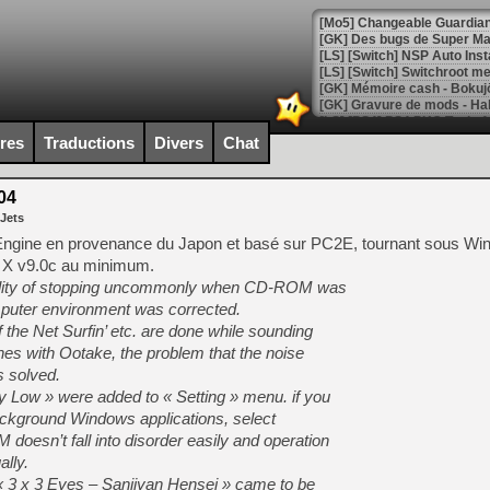
[Mo5] Changeable Guardian 
[GK] Des bugs de Super Mar
[LS] [Switch] NSP Auto Inst
ires
Traductions
Divers
Chat
[GK] La saga horrifique Am
04
 Jets
[GK] Le portage de Super M
Engine en provenance du Japon et basé sur PC2E, tournant sous Wi
[Mo5] Le jeu de course fut
ct X v9.0c au minimum.
[GK] Guillermo del Toro ado
bility of stopping uncommonly when CD-ROM was
[LTF] Eté 2026 - Séquence 
puter environment was corrected.
 the Net Surfin’ etc. are done while sounding
[GK] Mistfall Hunter : déjà 
s with Ootake, the problem that the noise
[GK] Wo Long 2 évolue avec
[GK] Crossfire : un TPS à 100
 solved.
[LS] [PS5] Premiers signes 
ity Low » were added to « Setting » menu. if you
 background Windows applications, select
doesn’t fall into disorder easily and operation
lly.
 « 3 x 3 Eyes – Sanjiyan Hensei » came to be