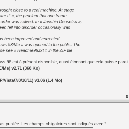
[Mo5] DOOM arrive en cart
[GK] Bethesda fête les 30 
ought close to a real machine. At stage
[GK] Roblox : l'action en B
hter II' », the problem that one frame
disorder was solved. In « Janshin Densetsu »,
[GK] Agenda - GeForce NOW
een fell into disorder occasionally was
[GK] Devolver Digital en a 
 has been improved and corrected.
[LS] [PS5] ps5-y2jb-autolo
dows 98/Me » was opened to the public. The
ase see « Readme98.txt » in the ZIP file
[GK] Pourquoi Marvel Tokon 
[GK] Test : Restory : Chill
[GK] GTA 6 : Rockstar Games
ws 98 est à présent disponible, aussi étonnant que cela puisse paraitr
[GK] Hot Wheels Infinite Rus
[GK] Mémoire cash - Secret 
E/Me) v2.71 (368 Ko)
[GK] Résultats Nintendo : 
/Vista/7/8/10/11) v3.06 (1.4 Mo)
[GK] Déjà des dégraissage
[GK] "Vous ne serez jamais
0
as publiée.
Les champs obligatoires sont indiqués avec
*