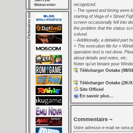
Speccyal
recognized.
Wakoo-enter
– The speed and timing were br
starting of Vega of « Street Fig
screen occasionally fell into 
the problem that the status scr
solved.
– Additionally, a detailed part
+ The execution file for « Win
operation test is not done. Ple
about details and notes, etc.
Noter qu’un binaire pour Windo
Télécharger Ootake (98/S
Télécharger Ootake (2K/XP
Site Officiel
En savoir plus…
Commentaire ¬
Votre adresse e-mail ne sera p