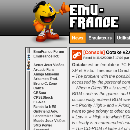
News
Emulateurs
Utilita
EmuFrance Forum
[Console]
Ootake v2.
EmuFrance IRC
Posté le
11/02/2009
à
17:02
par
===================
Ootake
est un émulateur PC-
Actus Jeux Vidéos
Arcade Fans
XP et Vista. Il nécessite Dire
Amiga Museum
– The problem with the possi
Arkames Trad.
accessed by the personal com
Bruno C. Zone
– When « Direct3D » is used, if
Calice
CBSata
BGM such as the games and he
CPS2Shock
occasionally entered BGM was
EF-Nes
– « Priority High » and « Prior
Fan de la NES
want to give priority to other
GirlFriend Adv.
Landstalker Trad.
« Low ». « High » to which BGM 
Musée Jeux Vidéos
is steady is recommended usua
SMS Power
– The CD-ROM of latter lot of