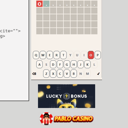
cite="">
g>