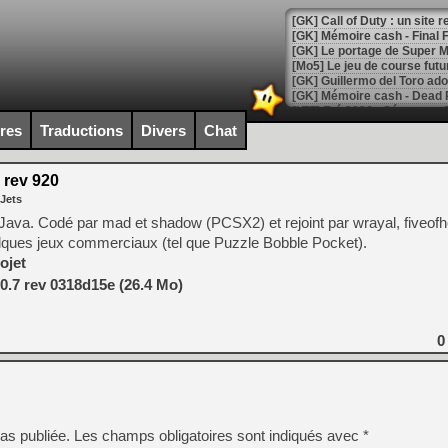
[GK] Le portage de Super M
[Mo5] Le jeu de course fut
[GK] Guillermo del Toro ado
[LTF] Eté 2026 - Séquence 
ires
Traductions
Divers
Chat
[GK] Mistfall Hunter : déjà 
[GK] Wo Long 2 évolue avec
[GK] Crossfire : un TPS à 100
 rev 920
[LS] [PS5] Premiers signes 
 Jets
ava. Codé par mad et shadow (PCSX2) et rejoint par wrayal, fiveofhe
lques jeux commerciaux (tel que Puzzle Bobble Pocket).
ojet
0.7 rev 0318d15e (26.4 Mo)
[Mo5] DOOM arrive en cart
[GK] Bethesda fête les 30 
[GK] Roblox : l'action en B
0
[GK] Agenda - GeForce NOW
[GK] Devolver Digital en a 
[LS] [PS5] ps5-y2jb-autolo
as publiée.
Les champs obligatoires sont indiqués avec
*