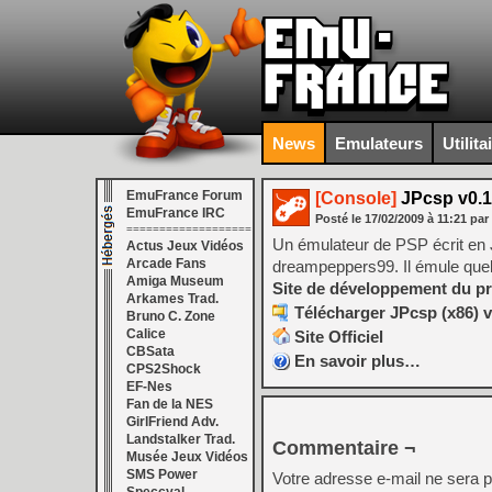
News
Emulateurs
Utilita
EmuFrance Forum
[Console]
JPcsp v0.1
EmuFrance IRC
Posté le
17/02/2009
à
11:21
par
===================
Un émulateur de PSP écrit en J
Actus Jeux Vidéos
Arcade Fans
dreampeppers99. Il émule que
Amiga Museum
Site de développement du pr
Arkames Trad.
Télécharger JPcsp (x86) v
Bruno C. Zone
Calice
Site Officiel
CBSata
En savoir plus…
CPS2Shock
EF-Nes
Fan de la NES
GirlFriend Adv.
Landstalker Trad.
Commentaire ¬
Musée Jeux Vidéos
SMS Power
Votre adresse e-mail ne sera p