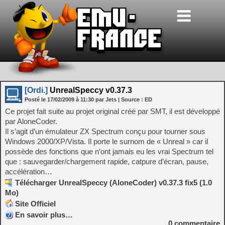
[Ordi.]
UnrealSpeccy v0.37.3
Posté le
17/02/2009
à
11:30
par Jets
| Source :
ED
Ce projet fait suite au projet original créé par SMT, il est développé
par AloneCoder.
Il s’agit d’un émulateur ZX Spectrum conçu pour tourner sous
Windows 2000/XP/Vista. Il porte le surnom de « Unreal » car il
possède des fonctions que n’ont jamais eu les vrai Spectrum tel
que : sauvegarder/chargement rapide, catpure d’écran, pause,
accélération…
Télécharger UnrealSpeccy (AloneCoder) v0.37.3 fix5 (1.0
Mo)
Site Officiel
En savoir plus…
0
commentaire