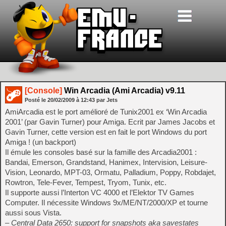
[Console]
Win Arcadia (Ami Arcadia) v9.11
Posté le
20/02/2009
à
12:43
par Jets
AmiArcadia est le port amélioré de Tunix2001 ex ‘Win Arcadia
2001’ (par Gavin Turner) pour Amiga. Ecrit par James Jacobs et
Gavin Turner, cette version est en fait le port Windows du port
Amiga ! (un backport)
Il émule les consoles basé sur la famille des Arcadia2001 :
Bandai, Emerson, Grandstand, Hanimex, Intervision, Leisure-
Vision, Leonardo, MPT-03, Ormatu, Palladium, Poppy, Robdajet,
Rowtron, Tele-Fever, Tempest, Tryom, Tunix, etc.
Il supporte aussi l’Interton VC 4000 et l’Elektor TV Games
Computer. Il nécessite Windows 9x/ME/NT/2000/XP et tourne
aussi sous Vista.
– Central Data 2650: support for snapshots aka savestates