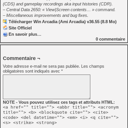
(CDS) and gameplay recordings aka input histories (CDR).
– Central Data 2650: « View|Screen contents… » command.
– Miscellaneous improvements and bug fixes.
Télécharger Win Arcadia (Ami Arcadia) v36.55 (8.8 Mo)
Site Officiel
En savoir plus…
0
commentaire
Commentaire ¬
Votre adresse e-mail ne sera pas publiée.
Les champs
obligatoires sont indiqués avec
*
NOTE - Vous pouvez utilisez ces tags et attributs HTML:
<a href="" title=""> <abbr title=""> <acronym
title=""> <b> <blockquote cite=""> <cite>
<code> <del datetime=""> <em> <i> <q cite="">
<s> <strike> <strong>