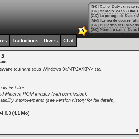
[GK] Le portage de Super M
[Mo5] Le jeu de course fut
[GK] Guillermo del Toro ado
[LTF] Eté 2026 - Séquence 
ires
Traductions
Divers
Chat
[GK] Mistfall Hunter : déjà 
[GK] Wo Long 2 évolue avec
[GK] Crossfire : un TPS à 100
.5
[LS] [PS5] Premiers signes 
 Jets
reware
tournant sous Windows 9x/NT/2X/XP/Vista.
dly installer.
[Mo5] DOOM arrive en cart
and Minerva ROM images (with permission).
[GK] Bethesda fête les 30 
ibility improvements (see version history for full details).
[GK] Roblox : l'action en B
4.0.3 (4.1 Mo)
[GK] Agenda - GeForce NOW
[GK] Devolver Digital en a 
0
[LS] [PS5] ps5-y2jb-autolo