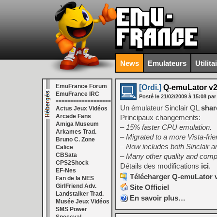
News
Emulateurs
Utilita
EmuFrance Forum
[Ordi.]
Q-emuLator v2
EmuFrance IRC
Posté le
21/02/2009
à
15:08
par
===================
Un émulateur Sinclair QL
sha
Actus Jeux Vidéos
Arcade Fans
Principaux changements:
Amiga Museum
– 15% faster CPU emulation.
Arkames Trad.
– Migrated to a more Vista-frien
Bruno C. Zone
– Now includes both Sinclair 
Calice
CBSata
– Many other quality and compat
CPS2Shock
Détails des modifications
ici
.
EF-Nes
Télécharger Q-emuLator v
Fan de la NES
GirlFriend Adv.
Site Officiel
Landstalker Trad.
En savoir plus…
Musée Jeux Vidéos
SMS Power