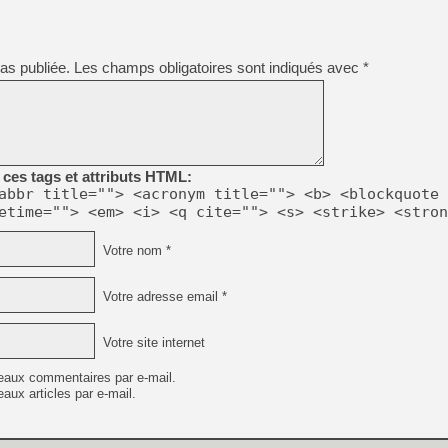
[GK] Pourquoi Marvel Tokon 
[GK] Test : Restory : Chill
[GK] GTA 6 : Rockstar Games
[GK] Hot Wheels Infinite Rus
as publiée.
Les champs obligatoires sont indiqués avec
*
[GK] Mémoire cash - Secret 
[GK] Résultats Nintendo : 
[GK] Déjà des dégraissage
[Mo5] Brickboy cherche à r
[GK] Minecraft et ses « Gra
ces tags et attributs HTML:
[GK] Beast of Reincarnation
abbr title=""> <acronym title=""> <b> <blockquote 
[GK] Ubisoft : fin de parti
etime=""> <em> <i> <q cite=""> <s> <strike> <stron
[GK] Mémoire cash - Metroid
[GK] Dan Houser (GTA) défe
[GK] Comment EA Sports FC
Votre nom *
[GK] Crimson Moon : un Dark
[GK] Isle of Reveries : le j
[GK] Moonlighter 2 : The En
Votre adresse email *
Votre site internet
eaux commentaires par e-mail.
aux articles par e-mail.