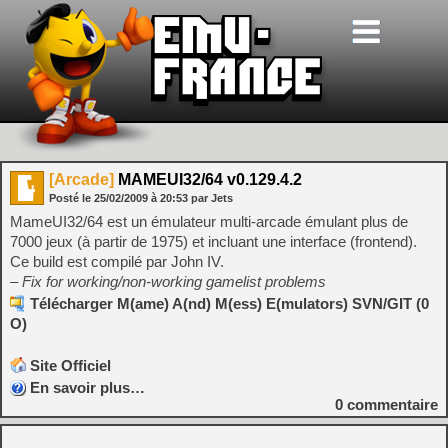
[Arcade]
MAMEUI32/64 v0.129.4.2
Posté le
25/02/2009
à
20:53
par Jets
MameUI32/64 est un émulateur multi-arcade émulant plus de
7000 jeux (à partir de 1975) et incluant une interface (frontend).
Ce build est compilé par John IV.
– Fix for working/non-working gamelist problems
Télécharger M(ame) A(nd) M(ess) E(mulators) SVN/GIT (0
O)
Site Officiel
En savoir plus…
0
commentaire