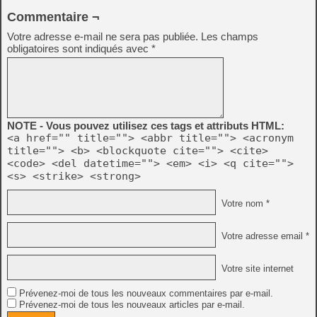
Commentaire ¬
Votre adresse e-mail ne sera pas publiée.
Les champs
obligatoires sont indiqués avec
*
NOTE - Vous pouvez utilisez ces tags et attributs HTML:
<a href="" title=""> <abbr title=""> <acronym
title=""> <b> <blockquote cite=""> <cite>
<code> <del datetime=""> <em> <i> <q cite="">
<s> <strike> <strong>
Votre nom *
Votre adresse email *
Votre site internet
Prévenez-moi de tous les nouveaux commentaires par e-mail.
Prévenez-moi de tous les nouveaux articles par e-mail.