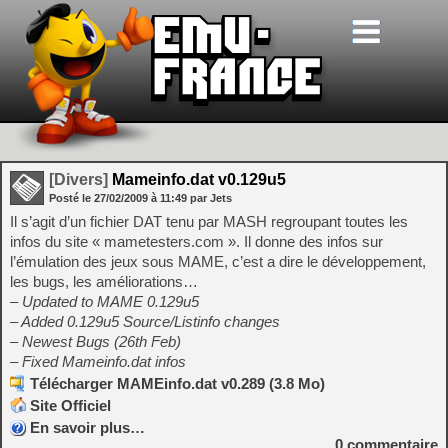
[Divers]
Mameinfo.dat v0.129u5
Posté le
27/02/2009
à
11:49
par Jets
Il s’agit d’un fichier DAT tenu par MASH regroupant toutes les
infos du site « mametesters.com ». Il donne des infos sur
l’émulation des jeux sous MAME, c’est a dire le développement,
les bugs, les améliorations…
– Updated to MAME 0.129u5
– Added 0.129u5 Source/Listinfo changes
– Newest Bugs (26th Feb)
– Fixed Mameinfo.dat infos
Télécharger MAMEinfo.dat v0.289 (3.8 Mo)
Site Officiel
En savoir plus…
0
commentaire