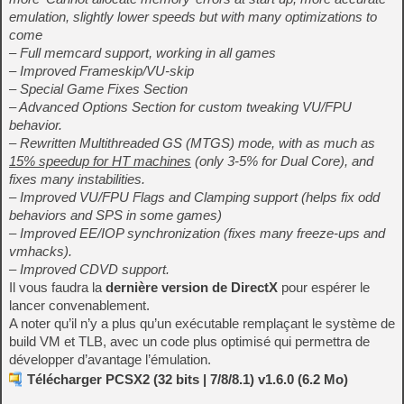
emulation, slightly lower speeds but with many optimizations to
come
– Full memcard support, working in all games
– Improved Frameskip/VU-skip
– Special Game Fixes Section
– Advanced Options Section for custom tweaking VU/FPU
behavior.
– Rewritten Multithreaded GS (MTGS) mode, with as much as
15% speedup for HT machines
(only 3-5% for Dual Core), and
fixes many instabilities.
– Improved VU/FPU Flags and Clamping support (helps fix odd
behaviors and SPS in some games)
– Improved EE/IOP synchronization (fixes many freeze-ups and
vmhacks).
– Improved CDVD support.
Il vous faudra la
dernière version de DirectX
pour espérer le
lancer convenablement.
A noter qu’il n’y a plus qu’un exécutable remplaçant le système de
build VM et TLB, avec un code plus optimisé qui permettra de
développer d’avantage l’émulation.
Télécharger PCSX2 (32 bits | 7/8/8.1) v1.6.0 (6.2 Mo)