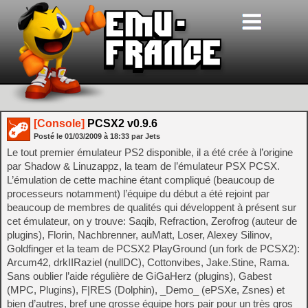
[Console]
PCSX2 v0.9.6
Posté le
01/03/2009
à
18:33
par Jets
Le tout premier émulateur PS2 disponible, il a été crée à l’origine
par Shadow & Linuzappz, la team de l’émulateur PSX PCSX.
L’émulation de cette machine étant compliqué (beaucoup de
processeurs notamment) l’équipe du début a été rejoint par
beaucoup de membres de qualités qui développent à présent sur
cet émulateur, on y trouve: Saqib, Refraction, Zerofrog (auteur de
plugins), Florin, Nachbrenner, auMatt, Loser, Alexey Silinov,
Goldfinger et la team de PCSX2 PlayGround (un fork de PCSX2):
Arcum42, drkIIRaziel (nullDC), Cottonvibes, Jake.Stine, Rama.
Sans oublier l’aide régulière de GiGaHerz (plugins), Gabest
(MPC, Plugins), F|RES (Dolphin), _Demo_ (ePSXe, Zsnes) et
bien d’autres, bref une grosse équipe hors pair pour un très gros