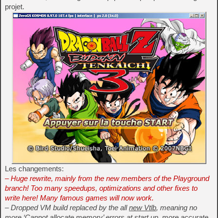
projet.
Les changements:
– Huge rewrite, mainly from the new members of the Playground
branch! Too many speedups, optimizations and other fixes to
write here! Many famous games will now work.
– Dropped VM build replaced by the all
new Vtlb
, meaning no
more ‘Cannot allocate memory’ errors at start up, more accurate