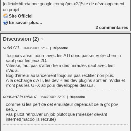
[official=http://code.google.com/p/pcsx2/]Site de développement
du projet
Site Officiel
En savoir plus…
2
commentaires
Discussion (2) ¬
seb4771
01/03/2009, 22:32
|
Répondre
Toujours aussi pourri avec les ATI donc passer votre chemin
sauf pour les jeux 2D.
Vitesse, faut pas s’attendre à des miracles sauf avec les
nVidia.
Bug d’erreur au lancement toujours pas rectifier non plus.
A la décharge d’ATI, les dev + les dev plugins sont en nVidia et
n’ont pas les GFX ati pour devellopper dessus.
connard le renard
03/03/2009, 22:09
|
Répondre
comme si les perf de cet emulateur dependait de la gfx pov
seb…
vas plutot retrouver un job plutot que rmiesser devant
internet(macdo ils recrute)