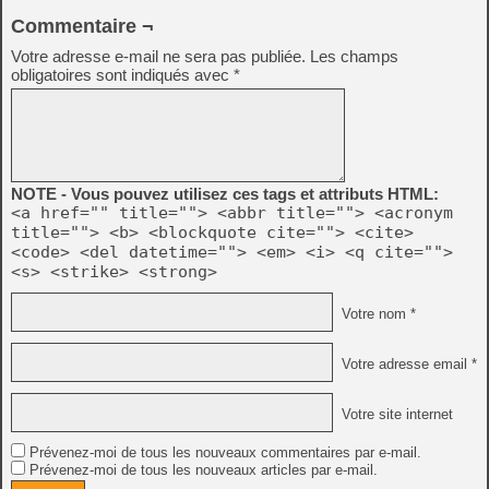
Commentaire ¬
Votre adresse e-mail ne sera pas publiée.
Les champs
obligatoires sont indiqués avec
*
NOTE - Vous pouvez utilisez ces tags et attributs HTML:
<a href="" title=""> <abbr title=""> <acronym
title=""> <b> <blockquote cite=""> <cite>
<code> <del datetime=""> <em> <i> <q cite="">
<s> <strike> <strong>
Votre nom *
Votre adresse email *
Votre site internet
Prévenez-moi de tous les nouveaux commentaires par e-mail.
Prévenez-moi de tous les nouveaux articles par e-mail.