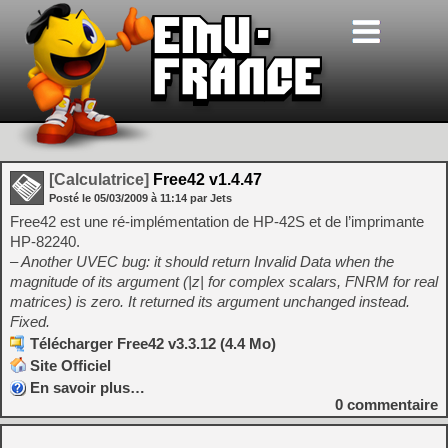
[Calculatrice]
Free42 v1.4.47
Posté le
05/03/2009
à
11:14
par Jets
Free42 est une ré-implémentation de HP-42S et de l’imprimante
HP-82240.
– Another UVEC bug: it should return Invalid Data when the
magnitude of its argument (|z| for complex scalars, FNRM for real
matrices) is zero. It returned its argument unchanged instead.
Fixed.
Télécharger Free42 v3.3.12 (4.4 Mo)
Site Officiel
En savoir plus…
0
commentaire