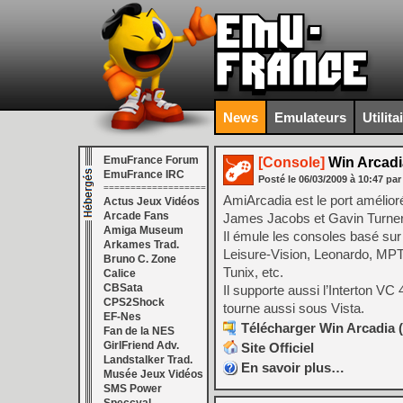
News
Emulateurs
Utilita
EmuFrance Forum
[Console]
Win Arcadia
EmuFrance IRC
Posté le
06/03/2009
à
10:47
par
===================
AmiArcadia est le port amélior
Actus Jeux Vidéos
Arcade Fans
James Jacobs et Gavin Turner, 
Amiga Museum
Il émule les consoles basé sur
Arkames Trad.
Leisure-Vision, Leonardo, MPT
Bruno C. Zone
Tunix, etc.
Calice
CBSata
Il supporte aussi l’Interton 
CPS2Shock
tourne aussi sous Vista.
EF-Nes
Télécharger Win Arcadia (
Fan de la NES
GirlFriend Adv.
Site Officiel
Landstalker Trad.
En savoir plus…
Musée Jeux Vidéos
SMS Power