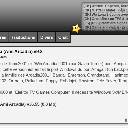
[GK] Mistfall Hunter : déjà 
[GK] Wo Long 2 évolue avec
[GK] Crossfire : un TPS à 100
[LS] [PS5] Premiers signes 
ires
Traductions
Divers
Chat
 (Ami Arcadia) v9.3
[Mo5] DOOM arrive en cart
 Jets
[GK] Bethesda fête les 30 
[GK] Roblox : l'action en B
é de Tunix2001 ex ‘Win Arcadia 2001’ (par Gavin Turner) pour Amiga. 
cette version est en fait le port Windows du port Amiga ! (un backpor
 la famille des Arcadia2001 : Bandai, Emerson, Grandstand, Hanimex,
[GK] Agenda - GeForce NOW
-03, Ormatu, Palladium, Poppy, Robdajet, Rowtron, Tele-Fever, Tem
[GK] Devolver Digital en a 
VC 4000 et l’Elektor TV Games Computer. Il nécessite Windows 9x/ME
[LS] [PS5] ps5-y2jb-autolo
[GK] Pourquoi Marvel Tokon 
Ami Arcadia) v36.55 (8.8 Mo)
[GK] Test : Restory : Chill
[GK] GTA 6 : Rockstar Games
[GK] Hot Wheels Infinite Rus
[GK] Mémoire cash - Secret 
0
[GK] Résultats Nintendo : 