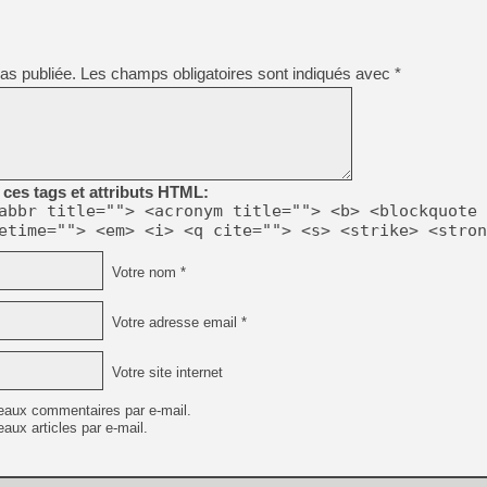
[GK] Déjà des dégraissage
[Mo5] Brickboy cherche à r
[GK] Minecraft et ses « Gra
as publiée.
Les champs obligatoires sont indiqués avec
*
[GK] Beast of Reincarnation
[GK] Ubisoft : fin de parti
[GK] Mémoire cash - Metroid
[GK] Dan Houser (GTA) défe
[GK] Comment EA Sports FC
[GK] Crimson Moon : un Dark
[GK] Isle of Reveries : le j
ces tags et attributs HTML:
[GK] Moonlighter 2 : The En
abbr title=""> <acronym title=""> <b> <blockquote 
[GK] Capcom relance Monste
etime=""> <em> <i> <q cite=""> <s> <strike> <stron
Votre nom *
[Mo5] Deux inédits du Virtu
[GK] Le beat'em up The Walk
Votre adresse email *
[LTF] Eté 2026 - Séquence 
Votre site internet
eaux commentaires par e-mail.
aux articles par e-mail.