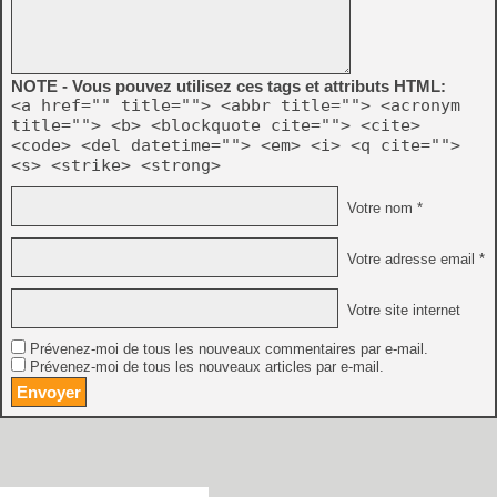
NOTE - Vous pouvez utilisez ces tags et attributs HTML:
<a href="" title=""> <abbr title=""> <acronym
title=""> <b> <blockquote cite=""> <cite>
<code> <del datetime=""> <em> <i> <q cite="">
<s> <strike> <strong>
Votre nom *
Votre adresse email *
Votre site internet
Prévenez-moi de tous les nouveaux commentaires par e-mail.
Prévenez-moi de tous les nouveaux articles par e-mail.