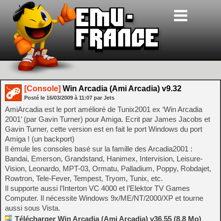
[Console]
Win Arcadia (Ami Arcadia) v9.32
Posté le
16/03/2009
à
11:07
par Jets
AmiArcadia est le port amélioré de Tunix2001 ex ‘Win Arcadia
2001’ (par Gavin Turner) pour Amiga. Ecrit par James Jacobs et
Gavin Turner, cette version est en fait le port Windows du port
Amiga ! (un backport)
Il émule les consoles basé sur la famille des Arcadia2001 :
Bandai, Emerson, Grandstand, Hanimex, Intervision, Leisure-
Vision, Leonardo, MPT-03, Ormatu, Palladium, Poppy, Robdajet,
Rowtron, Tele-Fever, Tempest, Tryom, Tunix, etc.
Il supporte aussi l’Interton VC 4000 et l’Elektor TV Games
Computer. Il nécessite Windows 9x/ME/NT/2000/XP et tourne
aussi sous Vista.
Télécharger Win Arcadia (Ami Arcadia) v36.55 (8.8 Mo)