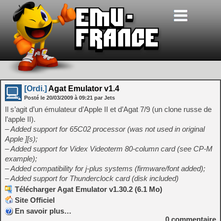
[Ordi.]
Agat Emulator v1.4
Posté le
20/03/2009
à
09:21
par Jets
Il s’agit d’un émulateur d’Apple II et d’Agat 7/9 (un clone russe de
l’apple II).
– Added support for 65C02 processor (was not used in original
Apple ][s);
– Added support for Videx Videoterm 80-column card (see CP-M
example);
– Added compatibility for j-plus systems (firmware/font added);
– Added support for Thunderclock card (disk included)
Télécharger Agat Emulator v1.30.2 (6.1 Mo)
Site Officiel
En savoir plus…
0
commentaire