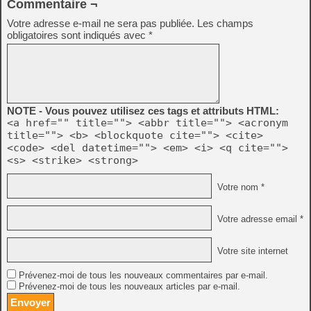
Commentaire ¬
Votre adresse e-mail ne sera pas publiée.
Les champs
obligatoires sont indiqués avec
*
NOTE - Vous pouvez utilisez ces tags et attributs HTML:
<a href="" title=""> <abbr title=""> <acronym
title=""> <b> <blockquote cite=""> <cite>
<code> <del datetime=""> <em> <i> <q cite="">
<s> <strike> <strong>
Votre nom *
Votre adresse email *
Votre site internet
Prévenez-moi de tous les nouveaux commentaires par e-mail.
Prévenez-moi de tous les nouveaux articles par e-mail.