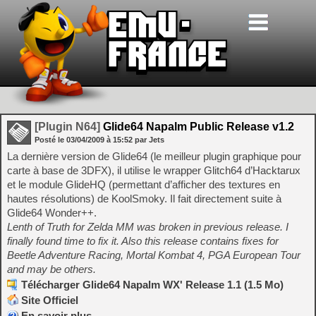
[Plugin N64]
Glide64 Napalm Public Release v1.2
Posté le
03/04/2009
à
15:52
par Jets
La dernière version de Glide64 (le meilleur plugin graphique pour
carte à base de 3DFX), il utilise le wrapper Glitch64 d’Hacktarux
et le module GlideHQ (permettant d’afficher des textures en
hautes résolutions) de KoolSmoky. Il fait directement suite à
Glide64 Wonder++.
Lenth of Truth for Zelda MM was broken in previous release. I
finally found time to fix it. Also this release contains fixes for
Beetle Adventure Racing, Mortal Kombat 4, PGA European Tour
and may be others.
Télécharger Glide64 Napalm WX' Release 1.1 (1.5 Mo)
Site Officiel
En savoir plus…