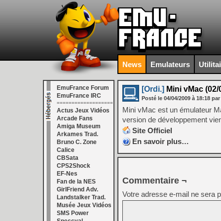
News
Emulateurs
Utilita
EmuFrance Forum
[Ordi.]
Mini vMac (02/
EmuFrance IRC
Posté le
04/04/2009
à
18:18
par
===================
Mini vMac est un émulateur Mac
Actus Jeux Vidéos
Arcade Fans
version de développement vient
Amiga Museum
Site Officiel
Arkames Trad.
En savoir plus…
Bruno C. Zone
Calice
CBSata
CPS2Shock
EF-Nes
Commentaire ¬
Fan de la NES
GirlFriend Adv.
Votre adresse e-mail ne sera p
Landstalker Trad.
Musée Jeux Vidéos
SMS Power