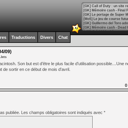
[GK] Le portage de Super M
[Mo5] Le jeu de course fut
[GK] Guillermo del Toro ado
[LTF] Eté 2026 - Séquence 
ires
Traductions
Divers
Chat
[GK] Mistfall Hunter : déjà 
[GK] Wo Long 2 évolue avec
[GK] Crossfire : un TPS à 100
04/09)
[LS] [PS5] Premiers signes 
 Jets
intosh. Son but est d’être le plus facile d’utilisation possible…Une n
 de sortir en ce début de mois d’avril.
[Mo5] DOOM arrive en cart
0
[GK] Bethesda fête les 30 
[GK] Roblox : l'action en B
[GK] Agenda - GeForce NOW
as publiée.
Les champs obligatoires sont indiqués avec
*
[GK] Devolver Digital en a 
[LS] [PS5] ps5-y2jb-autolo