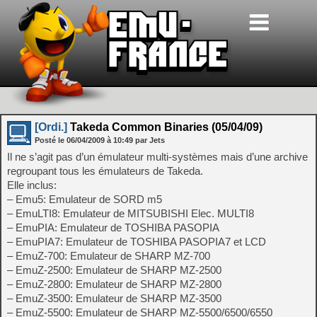
[Ordi.]
Takeda Common Binaries (05/04/09)
Posté le
06/04/2009
à
10:49
par Jets
Il ne s’agit pas d’un émulateur multi-systèmes mais d’une archive
regroupant tous les émulateurs de Takeda.
Elle inclus:
– Emu5: Emulateur de SORD m5
– EmuLTI8: Emulateur de MITSUBISHI Elec. MULTI8
– EmuPIA: Emulateur de TOSHIBA PASOPIA
– EmuPIA7: Emulateur de TOSHIBA PASOPIA7 et LCD
– EmuZ-700: Emulateur de SHARP MZ-700
– EmuZ-2500: Emulateur de SHARP MZ-2500
– EmuZ-2800: Emulateur de SHARP MZ-2800
– EmuZ-3500: Emulateur de SHARP MZ-3500
– EmuZ-5500: Emulateur de SHARP MZ-5500/6500/6550