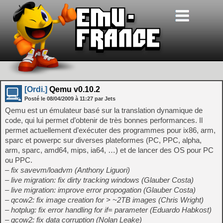
[Ordi.]
Qemu v0.10.2
Posté le
08/04/2009
à
11:27
par Jets
Qemu est un émulateur basé sur la translation dynamique de
code, qui lui permet d’obtenir de très bonnes performances. Il
permet actuellement d’exécuter des programmes pour ix86, arm,
sparc et powerpc sur diverses plateformes (PC, PPC, alpha,
arm, sparc, amd64, mips, ia64, …) et de lancer des OS pour PC
ou PPC.
– fix savevm/loadvm (Anthony Liguori)
– live migration: fix dirty tracking windows (Glauber Costa)
– live migration: improve error propogation (Glauber Costa)
– qcow2: fix image creation for > ~2TB images (Chris Wright)
– hotplug: fix error handling for if= parameter (Eduardo Habkost)
– qcow2: fix data corruption (Nolan Leake)