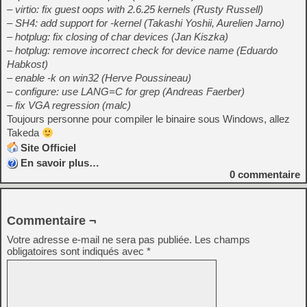
– virtio: fix guest oops with 2.6.25 kernels (Rusty Russell)
– SH4: add support for -kernel (Takashi Yoshii, Aurelien Jarno)
– hotplug: fix closing of char devices (Jan Kiszka)
– hotplug: remove incorrect check for device name (Eduardo
Habkost)
– enable -k on win32 (Herve Poussineau)
– configure: use LANG=C for grep (Andreas Faerber)
– fix VGA regression (malc)
Toujours personne pour compiler le binaire sous Windows, allez
Takeda
Site Officiel
En savoir plus…
0
commentaire
Commentaire ¬
Votre adresse e-mail ne sera pas publiée.
Les champs
obligatoires sont indiqués avec
*