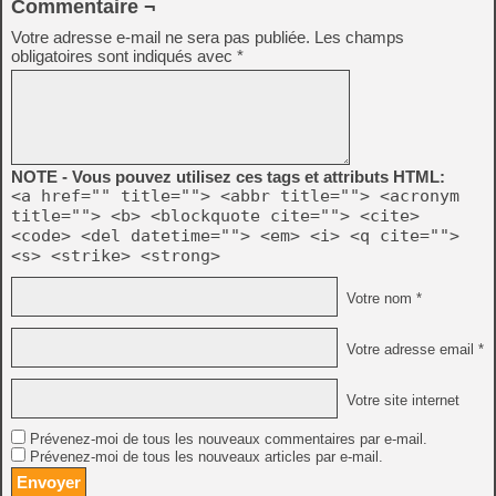
Commentaire ¬
Votre adresse e-mail ne sera pas publiée.
Les champs
obligatoires sont indiqués avec
*
NOTE - Vous pouvez utilisez ces tags et attributs HTML:
<a href="" title=""> <abbr title=""> <acronym
title=""> <b> <blockquote cite=""> <cite>
<code> <del datetime=""> <em> <i> <q cite="">
<s> <strike> <strong>
Votre nom *
Votre adresse email *
Votre site internet
Prévenez-moi de tous les nouveaux commentaires par e-mail.
Prévenez-moi de tous les nouveaux articles par e-mail.