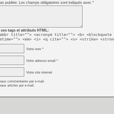
as publiée.
Les champs obligatoires sont indiqués avec
[GK] Ubisoft : fin de parti
*
[GK] Mémoire cash - Metroid
[GK] Dan Houser (GTA) défe
[GK] Comment EA Sports FC
[GK] Crimson Moon : un Dark
[GK] Isle of Reveries : le j
[GK] Moonlighter 2 : The En
[GK] Capcom relance Monste
ces tags et attributs HTML:
abbr title=""> <acronym title=""> <b> <blockquote 
etime=""> <em> <i> <q cite=""> <s> <strike> <stron
[Mo5] Deux inédits du Virtu
Votre nom *
[GK] Le beat'em up The Walk
[GK] Endless Legend 2 : enf
Votre adresse email *
Votre site internet
[LS] [PS5] Premiers signes 
eaux commentaires par e-mail.
aux articles par e-mail.