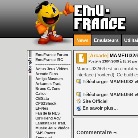
News
Emulateurs
Utilita
EmuFrance Forum
[Arcade]
MAMEUI32/6
EmuFrance IRC
Posté le
23/04/2009
à
15:26
par
===================
MameUI32/64 est un émulateur m
Actus Jeux Vidéos
Arcade Fans
interface (frontend). Ce build 
Amiga Museum
Télécharger MAMEUI32 v0
Arkames Trad.
Bruno C. Zone
Calice
Télécharger MAMEUI64 v0
CBSata
Site Officiel
CPS2Shock
En savoir plus…
EF-Nes
Fan de la NES
GirlFriend Adv.
Landstalker Trad.
Musée Jeux Vidéos
Commentaire ¬
SMS Power