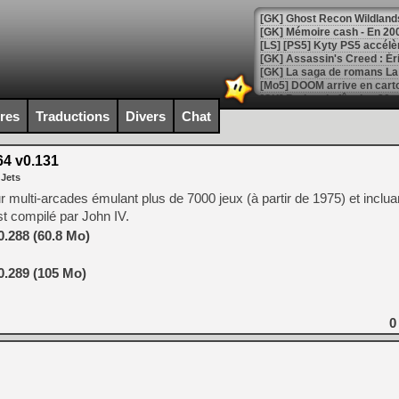
[Mo5] DOOM arrive en cart
[GK] Bethesda fête les 30 
[GK] Roblox : l'action en B
ires
Traductions
Divers
Chat
[GK] Agenda - GeForce NOW
4 v0.131
 Jets
[GK] Devolver Digital en a 
ulti-arcades émulant plus de 7000 jeux (à partir de 1975) et inclua
[LS] [PS5] ps5-y2jb-autolo
est compilé par John IV.
[GK] Pourquoi Marvel Tokon 
.288 (60.8 Mo)
[GK] Test : Restory : Chill
[GK] GTA 6 : Rockstar Games
.289 (105 Mo)
[GK] Hot Wheels Infinite Rus
[GK] Mémoire cash - Secret 
[GK] Résultats Nintendo : 
0
[GK] Déjà des dégraissage
[Mo5] Brickboy cherche à r
[GK] Minecraft et ses « Gra
[GK] Beast of Reincarnation