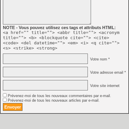
NOTE - Vous pouvez utilisez ces tags et attributs HTML:
<a href="" title=""> <abbr title=""> <acronym
title=""> <b> <blockquote cite=""> <cite>
<code> <del datetime=""> <em> <i> <q cite="">
<s> <strike> <strong>
Votre nom *
Votre adresse email *
Votre site internet
Prévenez-moi de tous les nouveaux commentaires par e-mail.
Prévenez-moi de tous les nouveaux articles par e-mail.