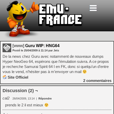
[www]
Guru WIP: HNG64
Posté le
25/04/2009
à
11:14
par Jets
De la news chez Guru avec notamment de nouveaux dumps
Hyper NeoGeo 64, espérons que l’émulation suivra. A ce propos
je recherche Samurai Spirit 64 I en FK, donc si quelqu’un d’entre
vous le vend, n’hésiter pas à m’envoyer un mail
Site Officiel
2
commentaires
Discussion (2) ¬
cal2
26/04/2009, 13:14
|
Répondre
prends le 2 il est mieux