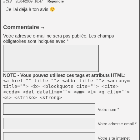
Jets
26/04/2009, 16:47
|
Répondre
Je l’ai déjà à ton avis
Commentaire ¬
Votre adresse e-mail ne sera pas publiée.
Les champs
obligatoires sont indiqués avec
*
NOTE - Vous pouvez utilisez ces tags et attributs HTML:
<a href="" title=""> <abbr title=""> <acronym
title=""> <b> <blockquote cite=""> <cite>
<code> <del datetime=""> <em> <i> <q cite="">
<s> <strike> <strong>
Votre nom *
Votre adresse email *
Votre site internet