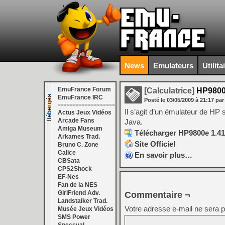
News
Emulateurs
Utilita
EmuFrance Forum
[Calculatrice]
HP9800
EmuFrance IRC
Posté le
03/05/2009
à
21:17
par
===================
Il s’agit d’un émulateur de H
Actus Jeux Vidéos
Arcade Fans
Java.
Amiga Museum
Télécharger HP9800e 1.41
Arkames Trad.
Site Officiel
Bruno C. Zone
Calice
En savoir plus…
CBSata
CPS2Shock
EF-Nes
Fan de la NES
GirlFriend Adv.
Commentaire ¬
Landstalker Trad.
Votre adresse e-mail ne sera p
Musée Jeux Vidéos
SMS Power