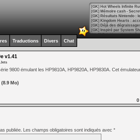
[GK] Hot Wheels Infinite Rus
[GK] Mémoire cash - Secret 
[GK] Résultats Nintendo : 
[GK] Déjà des dégraissage
[Mo5] Brickboy cherche à r
[GK] Minecraft et ses « Gra
ires
Traductions
Divers
Chat
[GK] Beast of Reincarnation
[GK] Ubisoft : fin de parti
e v1.41
[GK] Mémoire cash - Metroid
 Jets
[GK] Dan Houser (GTA) défe
[GK] Comment EA Sports FC
P série 9800 émulant les HP9810A, HP9820A, HP9830A. Cet émulateur 
[GK] Crimson Moon : un Dark
[GK] Isle of Reveries : le j
[GK] Moonlighter 2 : The En
 (8.9 Mo)
[GK] Capcom relance Monste
0
[Mo5] Deux inédits du Virtu
[GK] Le beat'em up The Walk
[GK] Endless Legend 2 : enf
as publiée.
Les champs obligatoires sont indiqués avec
*