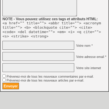
NOTE - Vous pouvez utilisez ces tags et attributs HTML:
<a href="" title=""> <abbr title=""> <acronym
title=""> <b> <blockquote cite=""> <cite>
<code> <del datetime=""> <em> <i> <q cite="">
<s> <strike> <strong>
Votre nom *
Votre adresse email *
Votre site internet
Prévenez-moi de tous les nouveaux commentaires par e-mail.
Prévenez-moi de tous les nouveaux articles par e-mail.