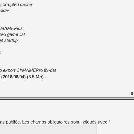
[GK] Capcom relance Monste
a corrupted cache
older
[Mo5] Deux inédits du Virtu
for MAMEPlus
[GK] Le beat'em up The Walk
ized game list
[GK] Endless Legend 2 : enf
at startup
s
[LS] [PS5] Le WebKit Userl
 to export ClrMAMEPro fix-dat
[GK] Oubliez Crazy Taxi, S
(2016/06/04) (5.5 Mo)
[LS] [Switch] NSZ 5.0.0 es
[GK] Bethesda fête les 30 
0
as publiée.
Les champs obligatoires sont indiqués avec
*