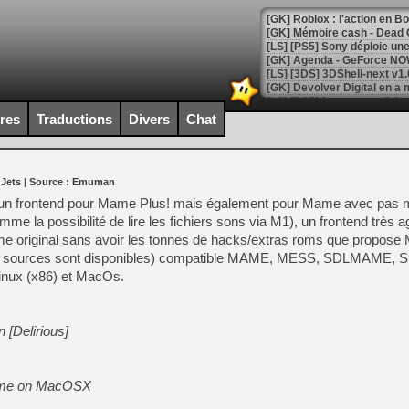
[GK] Roblox : l'action en B
[GK] Agenda - GeForce NOW
[GK] Devolver Digital en a 
[LS] [PS5] ps5-y2jb-autolo
ires
Traductions
Divers
Chat
[GK] Pourquoi Marvel Tokon 
[GK] Test : Restory : Chill
[GK] GTA 6 : Rockstar Games
 Jets
| Source :
Emuman
[GK] Hot Wheels Infinite Rus
[GK] Mémoire cash - Secret 
un frontend pour Mame Plus! mais également pour Mame avec pas 
[GK] Résultats Nintendo : 
omme la possibilité de lire les fichiers sons via M1), un frontend très 
ame original sans avoir les tonnes de hacks/extras roms que propose
[GK] Déjà des dégraissage
e (les sources sont disponibles) compatible MAME, MESS, SDLMAME,
[Mo5] Brickboy cherche à r
ux (x86) et MacOs.
[GK] Minecraft et ses « Gra
[GK] Beast of Reincarnation
[GK] Ubisoft : fin de parti
 [Delirious]
[GK] Mémoire cash - Metroid
[GK] Dan Houser (GTA) défe
[GK] Comment EA Sports FC
[GK] Crimson Moon : un Dark
heme on MacOSX
[GK] Isle of Reveries : le j
[GK] Moonlighter 2 : The En