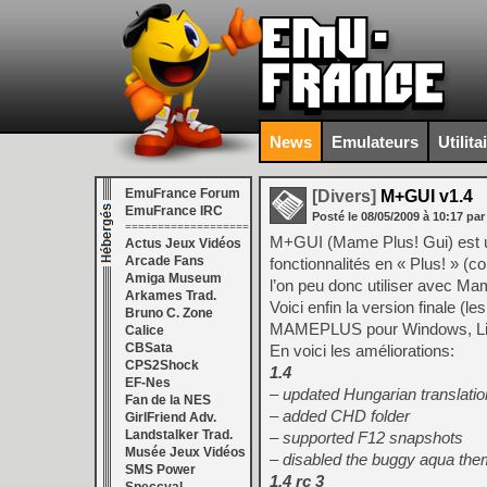
News
Emulateurs
Utilita
EmuFrance Forum
[Divers]
M+GUI v1.4
EmuFrance IRC
Posté le
08/05/2009
à
10:17
par
===================
M+GUI (Mame Plus! Gui) est 
Actus Jeux Vidéos
Arcade Fans
fonctionnalités en « Plus! » (c
Amiga Museum
l’on peu donc utiliser avec M
Arkames Trad.
Voici enfin la version final
Bruno C. Zone
MAMEPLUS pour Windows, Lin
Calice
CBSata
En voici les améliorations:
CPS2Shock
1.4
EF-Nes
– updated Hungarian translation
Fan de la NES
– added CHD folder
GirlFriend Adv.
Landstalker Trad.
– supported F12 snapshots
Musée Jeux Vidéos
– disabled the buggy aqua t
SMS Power
1.4 rc 3