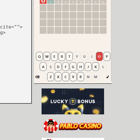
cite="">
g>