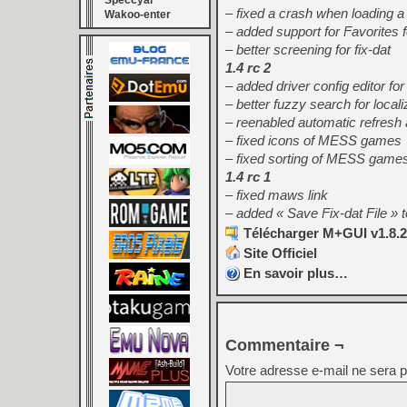
Speccyal
– fixed a crash when loading 
Wakoo-enter
– added support for Favorites f
– better screening for fix-dat
1.4 rc 2
– added driver config editor 
– better fuzzy search for local
– reenabled automatic refresh 
– fixed icons of MESS games
– fixed sorting of MESS game
1.4 rc 1
– fixed maws link
– added « Save Fix-dat File »
Télécharger M+GUI v1.8.2 
Site Officiel
En savoir plus…
Commentaire ¬
Votre adresse e-mail ne sera p