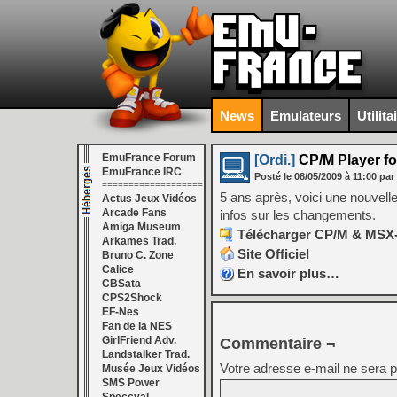
News
Emulateurs
Utilita
EmuFrance Forum
[Ordi.]
CP/M Player fo
EmuFrance IRC
Posté le
08/05/2009
à
11:00
par
===================
5 ans après, voici une nouvel
Actus Jeux Vidéos
Arcade Fans
infos sur les changements.
Amiga Museum
Télécharger CP/M & MSX-D
Arkames Trad.
Site Officiel
Bruno C. Zone
Calice
En savoir plus…
CBSata
CPS2Shock
EF-Nes
Fan de la NES
GirlFriend Adv.
Commentaire ¬
Landstalker Trad.
Votre adresse e-mail ne sera p
Musée Jeux Vidéos
SMS Power