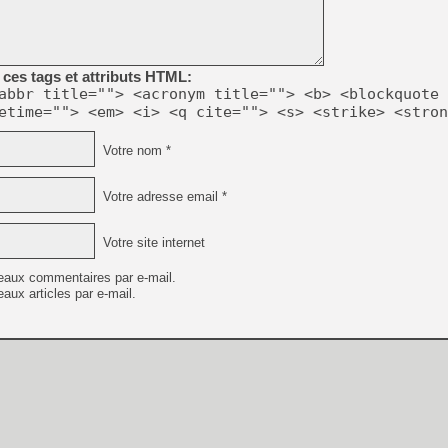
[GK] Résultats Nintendo : 
[GK] Déjà des dégraissage
[Mo5] Brickboy cherche à r
ces tags et attributs HTML:
[GK] Minecraft et ses « Gra
abbr title=""> <acronym title=""> <b> <blockquote 
etime=""> <em> <i> <q cite=""> <s> <strike> <stron
[GK] Beast of Reincarnation
[GK] Ubisoft : fin de parti
[GK] Mémoire cash - Metroid
Votre nom *
[GK] Dan Houser (GTA) défe
[GK] Comment EA Sports FC
[GK] Crimson Moon : un Dark
Votre adresse email *
[GK] Isle of Reveries : le j
[GK] Moonlighter 2 : The En
[GK] Capcom relance Monste
Votre site internet
eaux commentaires par e-mail.
aux articles par e-mail.
[GK] Guillermo del Toro ado