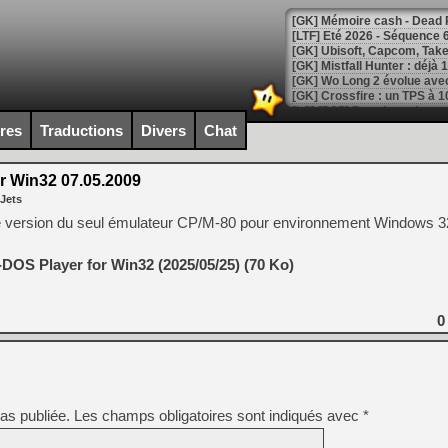
[LTF] Eté 2026 - Séquence 
[GK] Mistfall Hunter : déjà 
[GK] Wo Long 2 évolue avec
[GK] Crossfire : un TPS à 100
[LS] [PS5] Premiers signes 
ires
Traductions
Divers
Chat
r Win32 07.05.2009
 Jets
[Mo5] DOOM arrive en cart
le version du seul émulateur CP/M-80 pour environnement Windows 3
[GK] Bethesda fête les 30 
[GK] Roblox : l'action en B
OS Player for Win32 (2025/05/25) (70 Ko)
[GK] Agenda - GeForce NOW
0
[GK] Devolver Digital en a 
[LS] [PS5] ps5-y2jb-autolo
[GK] Pourquoi Marvel Tokon 
[GK] Test : Restory : Chill
[GK] GTA 6 : Rockstar Games
as publiée.
Les champs obligatoires sont indiqués avec
*
[GK] Hot Wheels Infinite Rus
[GK] Mémoire cash - Secret 