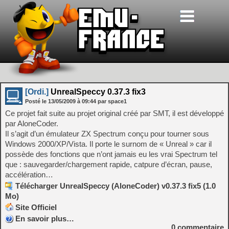
[Ordi.]
UnrealSpeccy 0.37.3 fix3
Posté le
13/05/2009
à
09:44
par space1
Ce projet fait suite au projet original créé par SMT, il est développé
par AloneCoder.
Il s’agit d’un émulateur ZX Spectrum conçu pour tourner sous
Windows 2000/XP/Vista. Il porte le surnom de « Unreal » car il
possède des fonctions que n’ont jamais eu les vrai Spectrum tel
que : sauvegarder/chargement rapide, catpure d’écran, pause,
accélération…
Télécharger UnrealSpeccy (AloneCoder) v0.37.3 fix5 (1.0
Mo)
Site Officiel
En savoir plus…
0
commentaire