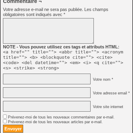
Commentaire ¬
Votre adresse e-mail ne sera pas publiée.
Les champs
obligatoires sont indiqués avec
*
NOTE - Vous pouvez utilisez ces tags et attributs HTML:
<a href="" title=""> <abbr title=""> <acronym
title=""> <b> <blockquote cite=""> <cite>
<code> <del datetime=""> <em> <i> <q cite="">
<s> <strike> <strong>
Votre nom *
Votre adresse email *
Votre site internet
Prévenez-moi de tous les nouveaux commentaires par e-mail.
Prévenez-moi de tous les nouveaux articles par e-mail.