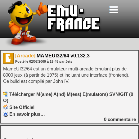
[Arcade]
MAMEUI32/64 v0.132.3
Posté le
02/07/2009
à
19:45
par Jets
MameUI32/64 est un émulateur multi-arcade émulant plus de
8000 jeux (à partir de 1975) et incluant une interface (frontend).
Ce build est compilé par John IV.
Télécharger M(ame) A(nd) M(ess) E(mulators) SVN/GIT (0
O)
Site Officiel
En savoir plus…
0
commentaire