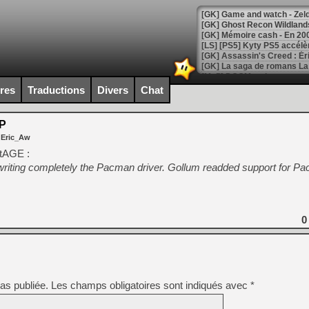
[Mo5] DOOM arrive en cart
[GK] Bethesda fête les 30 
ires
Traductions
Divers
Chat
[GK] Roblox : l'action en B
P
[GK] Agenda - GeForce NOW
 Eric_Aw
[GK] Devolver Digital en a 
ttAGE :
writing completely the Pacman driver. Gollum readded support for P
[LS] [PS5] ps5-y2jb-autolo
[GK] Pourquoi Marvel Tokon 
[GK] Test : Restory : Chill
[GK] GTA 6 : Rockstar Games
0
[GK] Hot Wheels Infinite Rus
[GK] Mémoire cash - Secret 
[GK] Résultats Nintendo : 
[GK] Déjà des dégraissage
[Mo5] Brickboy cherche à r
as publiée.
Les champs obligatoires sont indiqués avec
*
[GK] Minecraft et ses « Gra