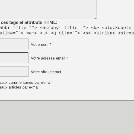
[GK] Beast of Reincarnation
[GK] Ubisoft : fin de parti
[GK] Mémoire cash - Metroid
[GK] Dan Houser (GTA) défe
[GK] Comment EA Sports FC
ces tags et attributs HTML:
[GK] Crimson Moon : un Dark
abbr title=""> <acronym title=""> <b> <blockquote 
[GK] Isle of Reveries : le j
etime=""> <em> <i> <q cite=""> <s> <strike> <stron
[GK] Moonlighter 2 : The En
[GK] Capcom relance Monste
Votre nom *
Votre adresse email *
[Mo5] Deux inédits du Virtu
[GK] Le beat'em up The Walk
Votre site internet
[GK] Endless Legend 2 : enf
eaux commentaires par e-mail.
aux articles par e-mail.
[LS] [PS5] Premiers signes 