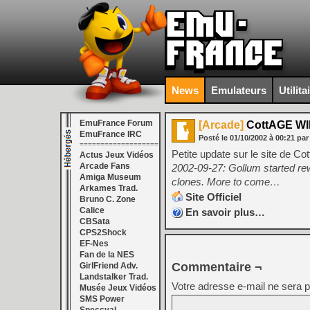
News
Emulateurs
Utilita
EmuFrance Forum
[Arcade]
CottAGE WI
EmuFrance IRC
Posté le
01/10/2002
à
00:21
par
===================
Petite update sur le site de Co
Actus Jeux Vidéos
Arcade Fans
2002-09-27: Gollum started re
Amiga Museum
clones. More to come…
Arkames Trad.
Site Officiel
Bruno C. Zone
Calice
En savoir plus…
CBSata
CPS2Shock
EF-Nes
Fan de la NES
Commentaire ¬
GirlFriend Adv.
Landstalker Trad.
Votre adresse e-mail ne sera p
Musée Jeux Vidéos
SMS Power