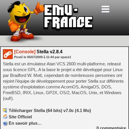
[Console]
Stella v2.8.4
Posté le
05/07/2009
à
11:44
par space1
Stella est un émulateur Atari VCS 2600 multi-platforme, releasé
sous licence GPL. A la base le projet a été développé pour Linux
par Bradford W. Mott, cependant de nombreuses personnes ont
rejoint l’équipe de développement pour porter Stella sur différents
système d’exploitation comme AcornOS, AmigaOS, DOS,
FreeBSD, IRIX, Linux, GP2X, OS/2, MacOS, Unix, et Windows
(ouf!).
Télécharger Stella (64 bits) v7.0c (4.1 Mo)
Site Officiel
En savoir plus…
0
commentaire