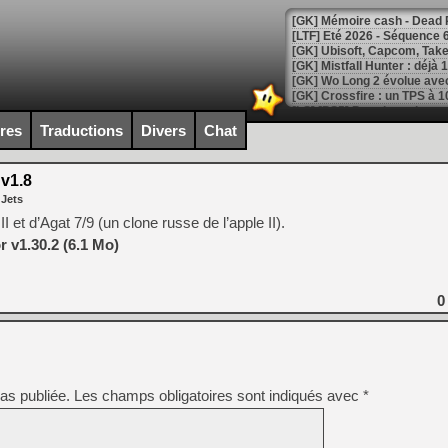
[LTF] Eté 2026 - Séquence 
[GK] Mistfall Hunter : déjà 
[GK] Wo Long 2 évolue avec
[GK] Crossfire : un TPS à 100
[LS] [PS5] Premiers signes 
ires
Traductions
Divers
Chat
v1.8
 Jets
[Mo5] DOOM arrive en cart
II et d’Agat 7/9 (un clone russe de l’apple II).
[GK] Bethesda fête les 30 
 v1.30.2 (6.1 Mo)
[GK] Roblox : l'action en B
[GK] Agenda - GeForce NOW
0
[GK] Devolver Digital en a 
[LS] [PS5] ps5-y2jb-autolo
[GK] Pourquoi Marvel Tokon 
as publiée.
Les champs obligatoires sont indiqués avec
*
[GK] Test : Restory : Chill
[GK] GTA 6 : Rockstar Games
[GK] Hot Wheels Infinite Rus
[GK] Mémoire cash - Secret 