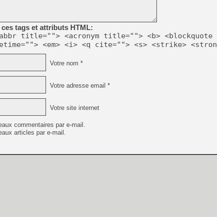
[GK] Résultats Nintendo : 
[GK] Déjà des dégraissage
ces tags et attributs HTML:
[Mo5] Brickboy cherche à r
abbr title=""> <acronym title=""> <b> <blockquote 
[GK] Minecraft et ses « Gra
etime=""> <em> <i> <q cite=""> <s> <strike> <stron
[GK] Beast of Reincarnation
[GK] Ubisoft : fin de parti
Votre nom *
[GK] Mémoire cash - Metroid
[GK] Dan Houser (GTA) défe
[GK] Comment EA Sports FC
Votre adresse email *
[GK] Crimson Moon : un Dark
[GK] Isle of Reveries : le j
[GK] Moonlighter 2 : The En
Votre site internet
[GK] Capcom relance Monste
eaux commentaires par e-mail.
aux articles par e-mail.
[GK] Guillermo del Toro ado