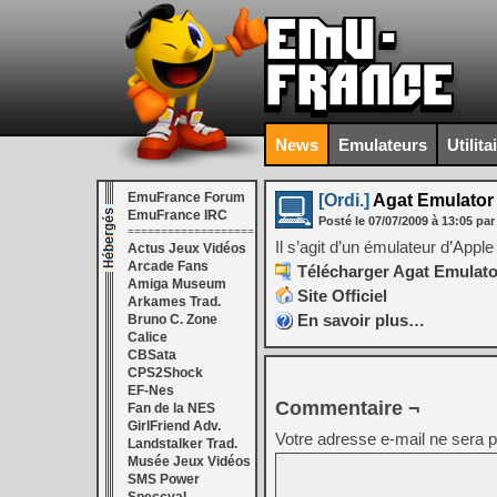
News
Emulateurs
Utilita
EmuFrance Forum
[Ordi.]
Agat Emulator 
EmuFrance IRC
Posté le
07/07/2009
à
13:05
par
===================
Il s’agit d’un émulateur d’Apple 
Actus Jeux Vidéos
Arcade Fans
Télécharger Agat Emulator
Amiga Museum
Site Officiel
Arkames Trad.
En savoir plus…
Bruno C. Zone
Calice
CBSata
CPS2Shock
EF-Nes
Commentaire ¬
Fan de la NES
GirlFriend Adv.
Votre adresse e-mail ne sera p
Landstalker Trad.
Musée Jeux Vidéos
SMS Power