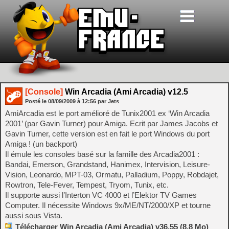
[Console]
Win Arcadia (Ami Arcadia) v12.5
Posté le
08/09/2009
à
12:56
par Jets
AmiArcadia est le port amélioré de Tunix2001 ex ‘Win Arcadia
2001’ (par Gavin Turner) pour Amiga. Ecrit par James Jacobs et
Gavin Turner, cette version est en fait le port Windows du port
Amiga ! (un backport)
Il émule les consoles basé sur la famille des Arcadia2001 :
Bandai, Emerson, Grandstand, Hanimex, Intervision, Leisure-
Vision, Leonardo, MPT-03, Ormatu, Palladium, Poppy, Robdajet,
Rowtron, Tele-Fever, Tempest, Tryom, Tunix, etc.
Il supporte aussi l’Interton VC 4000 et l’Elektor TV Games
Computer. Il nécessite Windows 9x/ME/NT/2000/XP et tourne
aussi sous Vista.
Télécharger Win Arcadia (Ami Arcadia) v36.55 (8.8 Mo)