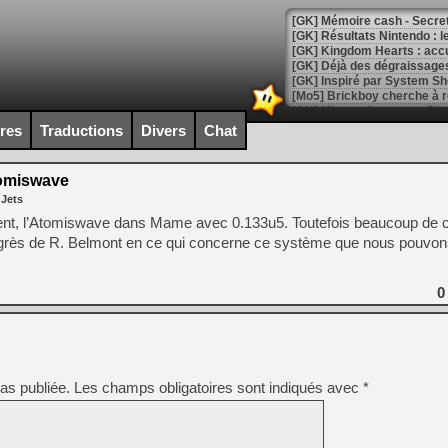
[GK] Mémoire cash - Secret 
[GK] Résultats Nintendo : 
[GK] Déjà des dégraissage
[Mo5] Brickboy cherche à r
[GK] Minecraft et ses « Gra
ires
Traductions
Divers
Chat
[GK] Beast of Reincarnation
[GK] Ubisoft : fin de parti
[GK] Mémoire cash - Metroid
omiswave
[GK] Dan Houser (GTA) défe
 Jets
[GK] Comment EA Sports FC
[GK] Crimson Moon : un Dark
nt, l’Atomiswave dans Mame avec 0.133u5. Toutefois beaucoup de c
[GK] Isle of Reveries : le j
 progrès de R. Belmont en ce qui concerne ce système que nous pouvo
[GK] Moonlighter 2 : The En
[GK] Capcom relance Monste
0
[Mo5] Deux inédits du Virtu
[GK] Le beat'em up The Walk
[GK] Endless Legend 2 : enf
as publiée.
Les champs obligatoires sont indiqués avec
*
[LS] [PS5] Le WebKit Userl