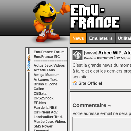
News
Emulateurs
Utilita
EmuFrance Forum
[www]
Arbee WIP: At
EmuFrance IRC
Posté le
08/09/2009
à
12:58
par
===================
C’est la grande news du mome
Actus Jeux Vidéos
Arcade Fans
à faire et c’est les derniers
Amiga Museum
son site.
Arkames Trad.
Site Officiel
Bruno C. Zone
Calice
CBSata
CPS2Shock
EF-Nes
Commentaire ¬
Fan de la NES
GirlFriend Adv.
Votre adresse e-mail ne sera p
Landstalker Trad.
Musée Jeux Vidéos
SMS Power