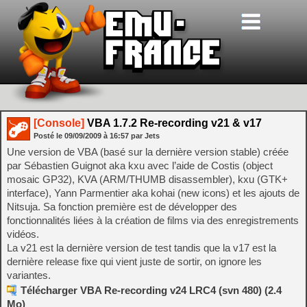
[Console]
VBA 1.7.2 Re-recording v21 & v17
Posté le
09/09/2009
à
16:57
par Jets
Une version de VBA (basé sur la dernière version stable) créée
par Sébastien Guignot aka kxu avec l’aide de Costis (object
mosaic GP32), KVA (ARM/THUMB disassembler), kxu (GTK+
interface), Yann Parmentier aka kohai (new icons) et les ajouts de
Nitsuja. Sa fonction première est de développer des
fonctionnalités liées à la création de films via des enregistrements
vidéos.
La v21 est la dernière version de test tandis que la v17 est la
dernière release fixe qui vient juste de sortir, on ignore les
variantes.
Télécharger VBA Re-recording v24 LRC4 (svn 480) (2.4
Mo)