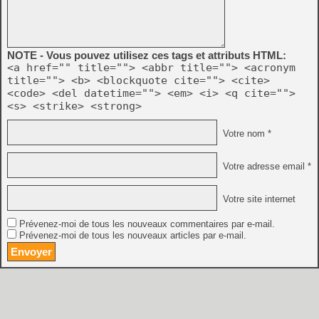
NOTE - Vous pouvez utilisez ces tags et attributs HTML:
<a href="" title=""> <abbr title=""> <acronym
title=""> <b> <blockquote cite=""> <cite>
<code> <del datetime=""> <em> <i> <q cite="">
<s> <strike> <strong>
Votre nom *
Votre adresse email *
Votre site internet
Prévenez-moi de tous les nouveaux commentaires par e-mail.
Prévenez-moi de tous les nouveaux articles par e-mail.