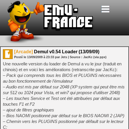
[Arcade]
Demul v0.54 Loader (13/09/09)
Posté le
13/09/2009
à
23:33
par Jets
| Source :
JacKc (via ppx)
Une nouvelle version du loader de Demul a vu le jour (traduit en
chinois) et en voici les améliorations (retranscrite par JacKc):
– Pack qui comprends tous les BIOS et PLUGINS nécessaires
au bon fonctionnement de l’émulateur
– Audio est mis par défaut sur 2048 (XP system qui peut être mis
sur 512 ou 1024 pour Vista, et win7 qui propose d’utiliser 2048)
– Les touches Service et Test ont été attribuées par défaut aux
touches F1 et F2
– ajout de filtres graphiques
– Bios NAOMI positionné par défaut sur le BIOS NAOMI 2 (JAP)
– Chemin vers les PLUGINS positionné par défault sur le lecteur
C: