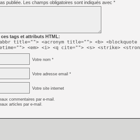
as publiée.
Les champs obligatoires sont indiqués avec
*
[GK] Beast of Reincarnation
[GK] Ubisoft : fin de parti
[GK] Mémoire cash - Metroid
[GK] Dan Houser (GTA) défe
[GK] Comment EA Sports FC
[GK] Crimson Moon : un Dark
[GK] Isle of Reveries : le j
[GK] Moonlighter 2 : The En
ces tags et attributs HTML:
[GK] Capcom relance Monste
abbr title=""> <acronym title=""> <b> <blockquote 
etime=""> <em> <i> <q cite=""> <s> <strike> <stron
Votre nom *
[Mo5] Deux inédits du Virtu
[GK] Le beat'em up The Walk
Votre adresse email *
[GK] Endless Legend 2 : enf
Votre site internet
[LS] [PS5] Premiers signes 
eaux commentaires par e-mail.
aux articles par e-mail.