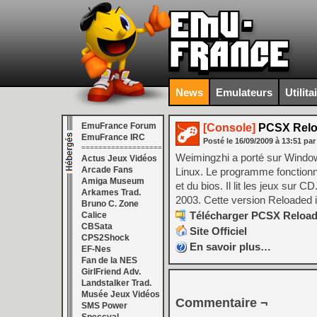
News
Emulateurs
Utilita
EmuFrance Forum
[Console]
PCSX Reloa
EmuFrance IRC
Posté le
16/09/2009
à
13:51
par
===================
Weimingzhi a porté sur Window
Actus Jeux Vidéos
Arcade Fans
Linux. Le programme fonctionne
Amiga Museum
et du bios. Il lit les jeux sur 
Arkames Trad.
2003. Cette version Reloaded i
Bruno C. Zone
Télécharger PCSX Reloade
Calice
CBSata
Site Officiel
CPS2Shock
En savoir plus…
EF-Nes
Fan de la NES
GirlFriend Adv.
Landstalker Trad.
Musée Jeux Vidéos
Commentaire ¬
SMS Power