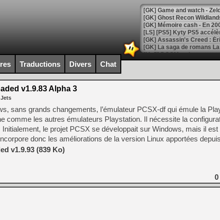
[Mo5] DOOM arrive en cart
[GK] Bethesda fête les 30 
ires
Traductions
Divers
Chat
[GK] Roblox : l'action en B
ded v1.9.83 Alpha 3
[GK] Agenda - GeForce NOW
 Jets
[GK] Devolver Digital en a 
s, sans grands changements, l’émulateur PCSX-df qui émule la Play
 comme les autres émulateurs Playstation. Il nécessite la configurat
[LS] [PS5] ps5-y2jb-autolo
CD. Initialement, le projet PCSX se développait sur Windows, mais il est
[GK] Pourquoi Marvel Tokon 
ncorpore donc les améliorations de la version Linux apportées depuis
[GK] Test : Restory : Chill
d v1.9.93 (839 Ko)
[GK] GTA 6 : Rockstar Games
[GK] Hot Wheels Infinite Rus
[GK] Mémoire cash - Secret 
[GK] Résultats Nintendo : 
0
[GK] Déjà des dégraissage
[Mo5] Brickboy cherche à r
[GK] Minecraft et ses « Gra