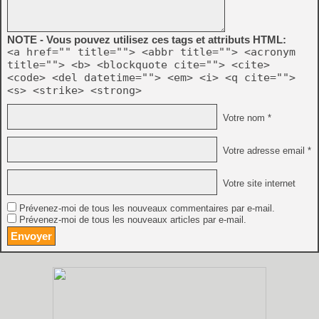
NOTE - Vous pouvez utilisez ces tags et attributs HTML:
<a href="" title=""> <abbr title=""> <acronym
title=""> <b> <blockquote cite=""> <cite>
<code> <del datetime=""> <em> <i> <q cite="">
<s> <strike> <strong>
Votre nom *
Votre adresse email *
Votre site internet
Prévenez-moi de tous les nouveaux commentaires par e-mail.
Prévenez-moi de tous les nouveaux articles par e-mail.