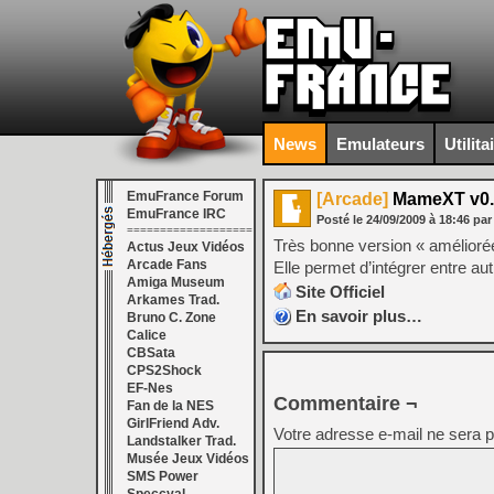
News
Emulateurs
Utilita
EmuFrance Forum
[Arcade]
MameXT v0.
EmuFrance IRC
Posté le
24/09/2009
à
18:46
par
===================
Très bonne version « amélior
Actus Jeux Vidéos
Arcade Fans
Elle permet d’intégrer entre a
Amiga Museum
Site Officiel
Arkames Trad.
En savoir plus…
Bruno C. Zone
Calice
CBSata
CPS2Shock
EF-Nes
Commentaire ¬
Fan de la NES
GirlFriend Adv.
Votre adresse e-mail ne sera p
Landstalker Trad.
Musée Jeux Vidéos
SMS Power