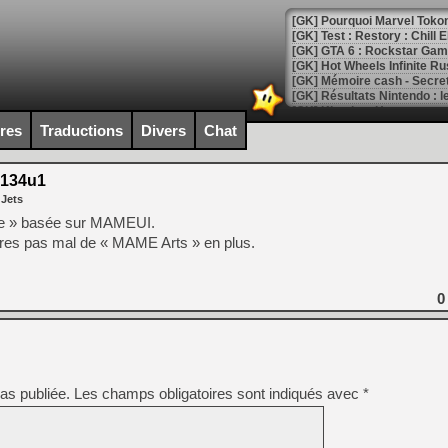
[GK] Pourquoi Marvel Tokon 
[GK] Test : Restory : Chill
[GK] GTA 6 : Rockstar Games
[GK] Hot Wheels Infinite Rus
[GK] Mémoire cash - Secret 
[GK] Résultats Nintendo : 
[GK] Déjà des dégraissage
ires
Traductions
Divers
Chat
[Mo5] Brickboy cherche à r
[GK] Minecraft et ses « Gra
134u1
 Jets
[GK] Beast of Reincarnation
[GK] Ubisoft : fin de parti
ée » basée sur MAMEUI.
[GK] Mémoire cash - Metroid
utres pas mal de « MAME Arts » en plus.
[GK] Dan Houser (GTA) défe
[GK] Comment EA Sports FC
[GK] Crimson Moon : un Dark
[GK] Isle of Reveries : le j
0
[GK] Moonlighter 2 : The En
[GK] Capcom relance Monste
as publiée.
Les champs obligatoires sont indiqués avec
*
[Mo5] Deux inédits du Virtu
[GK] Le beat'em up The Walk
[GK] Endless Legend 2 : enf