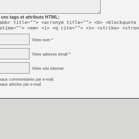
ces tags et attributs HTML:
[LS] [PS5] Le WebKit Userl
abbr title=""> <acronym title=""> <b> <blockquote 
etime=""> <em> <i> <q cite=""> <s> <strike> <stron
[GK] Oubliez Crazy Taxi, S
Votre nom *
[LS] [Switch] NSZ 5.0.0 es
Votre adresse email *
[GK] No More Room in Hell 2
[GK] Un chatbot Atelier Ryz
Votre site internet
[GK] Mémoire cash - Splatte
[GK] Nvidia : le prix des 
eaux commentaires par e-mail.
[GK] Suikoden Star Leap : 
aux articles par e-mail.
[Mo5] La mini borne d’arc