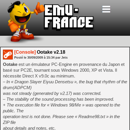
[Console]
Ootake v2.18
Posté le
30/09/2009
à
15:34
par Jets
Ootake
est un émulateur PC-Engine en provenance du Japon et
basé sur PC2E, tournant sous Windows 2000, XP et Vista. Il
nécessite Direct X v9.0c au minimum.
– In « Dragon Slayer Eiyuu Densetsu », the bug that rhythm of the
drum(ADPCM)
was not steady (generated by v2.17) was corrected.
– The stability of the sound processing has been improved.
+ The execution file for « Windows 98/Me » was opened to the
public. The
operation test is not done. Please see « Readme98.txt » in the
ZIP file
about details and notes, etc.