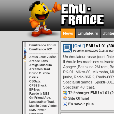
News
Emulateurs
Utilita
EmuFrance Forum
[Ordi.]
EMU v1.01 (30/
EmuFrance IRC
Posté le
30/09/2009
à
15:36
par
===================
Un émulateur russe (dont l’inte
Actus Jeux Vidéos
Arcade Fans
Il émule les machines suivante
Amiga Museum
Apogee ,Bashkiria-2M rom, Bas
Arkames Trad.
PK-01, Mikro-80, Mikrosha, Mik
Bruno C. Zone
junior, Radio-86RK, Radio-86R
Calice
CBSata
SpecialistRamfos, Spektr-001
CPS2Shock
Spectrum 48 (cas).
EF-Nes
Télécharger EMU v1.01 (20
Fan de la NES
GirlFriend Adv.
Site Officiel
Landstalker Trad.
En savoir plus…
Musée Jeux Vidéos
SMS Power