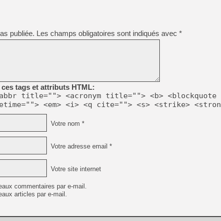
[GK] Déjà des dégraissage
[Mo5] Brickboy cherche à r
[GK] Minecraft et ses « Gra
as publiée.
Les champs obligatoires sont indiqués avec
*
[GK] Beast of Reincarnation
[GK] Ubisoft : fin de parti
[GK] Mémoire cash - Metroid
[GK] Dan Houser (GTA) défe
[GK] Comment EA Sports FC
[GK] Crimson Moon : un Dark
[GK] Isle of Reveries : le j
ces tags et attributs HTML:
[GK] Moonlighter 2 : The En
abbr title=""> <acronym title=""> <b> <blockquote 
[GK] Capcom relance Monste
etime=""> <em> <i> <q cite=""> <s> <strike> <stron
Votre nom *
[Mo5] Deux inédits du Virtu
[GK] Le beat'em up The Walk
Votre adresse email *
[LTF] Eté 2026 - Séquence 
Votre site internet
eaux commentaires par e-mail.
aux articles par e-mail.