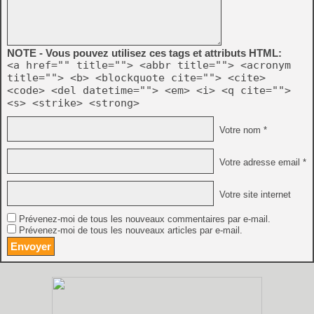
NOTE - Vous pouvez utilisez ces tags et attributs HTML:
<a href="" title=""> <abbr title=""> <acronym
title=""> <b> <blockquote cite=""> <cite>
<code> <del datetime=""> <em> <i> <q cite="">
<s> <strike> <strong>
Votre nom *
Votre adresse email *
Votre site internet
Prévenez-moi de tous les nouveaux commentaires par e-mail.
Prévenez-moi de tous les nouveaux articles par e-mail.