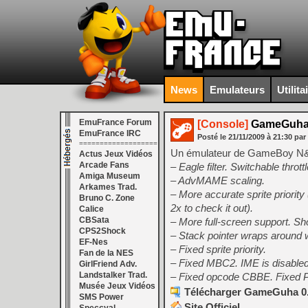
News
Emulateurs
Utilita
EmuFrance Forum
[Console]
GameGuha 
EmuFrance IRC
Posté le
21/11/2009
à
21:30
par
===================
Un émulateur de GameBoy N&B
Actus Jeux Vidéos
Arcade Fans
– Eagle filter. Switchable throt
Amiga Museum
– AdvMAME scaling.
Arkames Trad.
– More accurate sprite priori
Bruno C. Zone
2x to check it out).
Calice
CBSata
– More full-screen support. S
CPS2Shock
– Stack pointer wraps around
EF-Nes
– Fixed sprite priority.
Fan de la NES
– Fixed MBC2. IME is disable
GirlFriend Adv.
Landstalker Trad.
– Fixed opcode CBBE. Fixed 
Musée Jeux Vidéos
Télécharger GameGuha 0.
SMS Power
Site Officiel