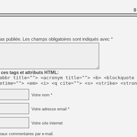
[GK] Déjà des dégraissage
0
[Mo5] Brickboy cherche à r
[GK] Minecraft et ses « Gra
[GK] Beast of Reincarnation
[GK] Ubisoft : fin de parti
[GK] Mémoire cash - Metroid
as publiée.
Les champs obligatoires sont indiqués avec
*
[GK] Dan Houser (GTA) défe
[GK] Comment EA Sports FC
[GK] Crimson Moon : un Dark
[GK] Isle of Reveries : le j
[GK] Moonlighter 2 : The En
[GK] Capcom relance Monste
ces tags et attributs HTML:
abbr title=""> <acronym title=""> <b> <blockquote 
etime=""> <em> <i> <q cite=""> <s> <strike> <stron
[Mo5] Deux inédits du Virtu
[GK] Le beat'em up The Walk
[LTF] Eté 2026 - Séquence 
Votre nom *
Votre adresse email *
Votre site internet
eaux commentaires par e-mail.