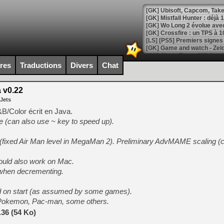
[GK] Mistfall Hunter : déjà 
[GK] Wo Long 2 évolue avec
[GK] Crossfire : un TPS à 100
[LS] [PS5] Premiers signes 
ires
Traductions
Divers
Chat
v0.22
[Mo5] DOOM arrive en cart
 Jets
[GK] Bethesda fête les 30 
[GK] Roblox : l'action en B
/Color écrit en Java.
tle (can also use ~ key to speed up).
[GK] Agenda - GeForce NOW
ty (fixed Air Man level in MegaMan 2). Preliminary AdvMAME scaling
[GK] Devolver Digital en a 
hould also work on Mac.
[LS] [PS5] ps5-y2jb-autolo
 when decrementing.
[GK] Pourquoi Marvel Tokon 
[GK] Test : Restory : Chill
d on start (as assumed by some games).
[GK] GTA 6 : Rockstar Games
[GK] Hot Wheels Infinite Rus
Pokemon, Pac-man, some others.
[GK] Mémoire cash - Secret 
36 (54 Ko)
[GK] Résultats Nintendo : 