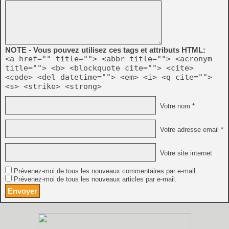
NOTE - Vous pouvez utilisez ces tags et attributs HTML:
<a href="" title=""> <abbr title=""> <acronym
title=""> <b> <blockquote cite=""> <cite>
<code> <del datetime=""> <em> <i> <q cite="">
<s> <strike> <strong>
Votre nom *
Votre adresse email *
Votre site internet
Prévenez-moi de tous les nouveaux commentaires par e-mail.
Prévenez-moi de tous les nouveaux articles par e-mail.