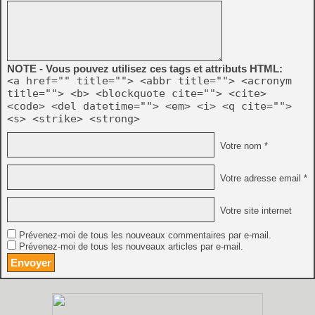
NOTE - Vous pouvez utilisez ces tags et attributs HTML:
<a href="" title=""> <abbr title=""> <acronym
title=""> <b> <blockquote cite=""> <cite>
<code> <del datetime=""> <em> <i> <q cite="">
<s> <strike> <strong>
Votre nom *
Votre adresse email *
Votre site internet
Prévenez-moi de tous les nouveaux commentaires par e-mail.
Prévenez-moi de tous les nouveaux articles par e-mail.