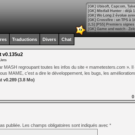
[GK] Mistfall Hunter : déjà 
[GK] Wo Long 2 évolue avec
[GK] Crossfire : un TPS à 100
[LS] [PS5] Premiers signes 
ires
Traductions
Divers
Chat
 v0.135u2
[Mo5] DOOM arrive en cart
 Jets
[GK] Bethesda fête les 30 
[GK] Roblox : l'action en B
u par MASH regroupant toutes les infos du site « mametesters.com ». I
 sous MAME, c’est a dire le développement, les bugs, les améliorati
[GK] Agenda - GeForce NOW
 v0.289 (3.8 Mo)
[GK] Devolver Digital en a 
0
[LS] [PS5] ps5-y2jb-autolo
[GK] Pourquoi Marvel Tokon 
[GK] Test : Restory : Chill
[GK] GTA 6 : Rockstar Games
[GK] Hot Wheels Infinite Rus
[GK] Mémoire cash - Secret 
as publiée.
Les champs obligatoires sont indiqués avec
*
[GK] Résultats Nintendo : 