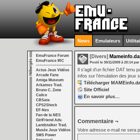
News
Emulateurs
Utilita
EmuFrance Forum
[Divers]
Mameinfo.dat
EmuFrance IRC
Posté le
30/11/2009
à
20:14
par
===================
Il s’agit d’un fichier DAT ten
Actus Jeux Vidéos
Arcade Fans
infos sur l’émulation des jeux
Amiga Museum
Télécharger MAMEinfo.dat
Arkames Trad.
Site Officiel
Bruno C. Zone
Calice
En savoir plus…
CBSata
CPS2Shock
EF-Nes
Fan de la NES
GirlFriend Adv.
Commentaire ¬
Landstalker Trad.
Votre adresse e-mail ne sera p
Musée Jeux Vidéos
SMS Power