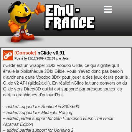
[Console]
nGlide v0.91
Posté le
13/12/2009
à
22:31
par Jets
nGlide est un wrapper 3Dfx Voodoo Glide, ce qui signifie qu’il
émule la bibliothèque 3Dfx Glide, vous n’avez donc pas besoin
d’avoir une carte Voodoo 3Dfx pour jouer à des jeux écrits pour le
Glide v2 API (glide2x.dll). En réalité nGlide fait une conversion du
Glide vers Direct3D qui lui est supporté par presque toutes les
cartes graphiques d’aujourd’hui.
– added support for Sentinel in 800×600
– added support for Midnight Racing
– added partial support for San Francisco Rush The Rock
Alcatraz Edition
– added partial support for Uprising 2