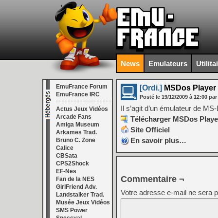
News
Emulateurs
Utilita
EmuFrance Forum
[Ordi.]
MSDos Player f
EmuFrance IRC
Posté le
19/12/2009
à
12:00
par
===================
Il s’agit d’un émulateur de 
Actus Jeux Vidéos
Arcade Fans
Télécharger MSDos Player 
Amiga Museum
Site Officiel
Arkames Trad.
En savoir plus…
Bruno C. Zone
Calice
CBSata
CPS2Shock
EF-Nes
Commentaire ¬
Fan de la NES
GirlFriend Adv.
Votre adresse e-mail ne sera p
Landstalker Trad.
Musée Jeux Vidéos
SMS Power