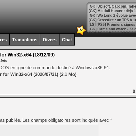
[GK] Mistfall Hunter : déjà 
[GK] Wo Long 2 évolue avec
[GK] Crossfire : un TPS à 100
[LS] [PS5] Premiers signes 
ires
Traductions
Divers
Chat
or Win32-x64 (18/12/09)
[Mo5] DOOM arrive en cart
 Jets
[GK] Bethesda fête les 30 
[GK] Roblox : l'action en B
MS-DOS en ligne de commande destiné à Windows x86-64.
for Win32-x64 (2026/07/31) (2.1 Mo)
[GK] Agenda - GeForce NOW
[GK] Devolver Digital en a 
0
[LS] [PS5] ps5-y2jb-autolo
[GK] Pourquoi Marvel Tokon 
[GK] Test : Restory : Chill
[GK] GTA 6 : Rockstar Games
as publiée.
Les champs obligatoires sont indiqués avec
*
[GK] Hot Wheels Infinite Rus
[GK] Mémoire cash - Secret 
[GK] Résultats Nintendo : 