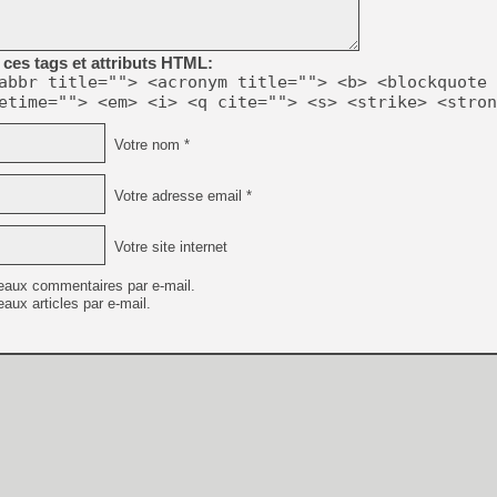
[GK] Déjà des dégraissage
[Mo5] Brickboy cherche à r
[GK] Minecraft et ses « Gra
ces tags et attributs HTML:
abbr title=""> <acronym title=""> <b> <blockquote 
[GK] Beast of Reincarnation
etime=""> <em> <i> <q cite=""> <s> <strike> <stron
[GK] Ubisoft : fin de parti
[GK] Mémoire cash - Metroid
[GK] Dan Houser (GTA) défe
Votre nom *
[GK] Comment EA Sports FC
[GK] Crimson Moon : un Dark
[GK] Isle of Reveries : le j
Votre adresse email *
[GK] Moonlighter 2 : The En
[GK] Capcom relance Monste
Votre site internet
eaux commentaires par e-mail.
aux articles par e-mail.
[Mo5] Deux inédits du Virtu
[GK] Le beat'em up The Walk
[LTF] Eté 2026 - Séquence 