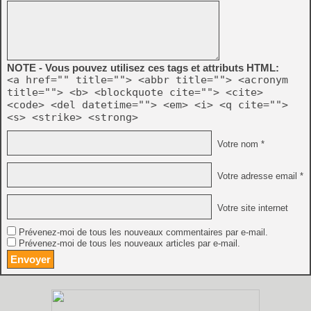
NOTE - Vous pouvez utilisez ces tags et attributs HTML:
<a href="" title=""> <abbr title=""> <acronym
title=""> <b> <blockquote cite=""> <cite>
<code> <del datetime=""> <em> <i> <q cite="">
<s> <strike> <strong>
Votre nom *
Votre adresse email *
Votre site internet
Prévenez-moi de tous les nouveaux commentaires par e-mail.
Prévenez-moi de tous les nouveaux articles par e-mail.