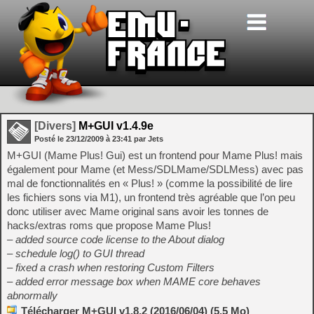
[Divers]
M+GUI v1.4.9e
Posté le
23/12/2009
à
23:41
par Jets
M+GUI (Mame Plus! Gui) est un frontend pour Mame Plus! mais
également pour Mame (et Mess/SDLMame/SDLMess) avec pas
mal de fonctionnalités en « Plus! » (comme la possibilité de lire
les fichiers sons via M1), un frontend très agréable que l’on peu
donc utiliser avec Mame original sans avoir les tonnes de
hacks/extras roms que propose Mame Plus!
– added source code license to the About dialog
– schedule log() to GUI thread
– fixed a crash when restoring Custom Filters
– added error message box when MAME core behaves
abnormally
Télécharger M+GUI v1.8.2 (2016/06/04) (5.5 Mo)